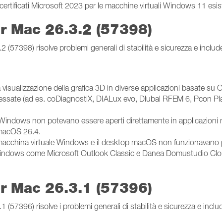
certificati Microsoft 2023 per le macchine virtuali Windows 11 esist
er Mac 26.3.2 (57398)
(57398) risolve problemi generali di stabilità e sicurezza e include
a visualizzazione della grafica 3D in diverse applicazioni basate 
nteressate (ad es. coDiagnostiX, DIALux evo, Dlubal RFEM 6, Pcon P
uali Windows non potevano essere aperti direttamente in applicazi
macOS 26.4.
a una macchina virtuale Windows e il desktop macOS non funzionava
p Windows come Microsoft Outlook Classic e Danea Domustudio Clo
er Mac 26.3.1 (57396)
57396) risolve i problemi generali di stabilità e sicurezza e inclu