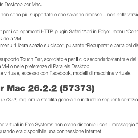
els Desktop per Mac.
che non sono più supportate e che saranno rimosse – non nella vers
” per i collegamenti HTTP, plugin Safari “Apri in Edge”, menu “Cond
k della VM.
menu “Libera spazio su disco”, pulsante “Recupera” e barra del dis
 supporto Touch Bar, scorciatoie per il clic secondario/centrale de
la VM o nelle preferenze di Parallels Desktop.
e virtuale, accesso con Facebook, modelli di macchina virtuale.
er Mac 26.2.2 (57373)
7373) migliora la stabilità generale e include le seguenti correzio
virtuali in Free Systems non erano disponibili con il messaggio "Pe
 quando era disponibile una connessione Internet.