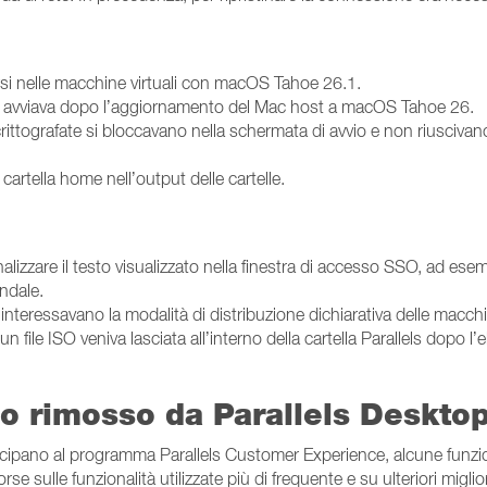
larsi nelle macchine virtuali con macOS Tahoe 26.1.
i avviava dopo l’aggiornamento del Mac host a macOS Tahoe 26.
rittografate si bloccavano nella schermata di avvio e non riusciva
 cartella home nell’output delle cartelle.
lizzare il testo visualizzato nella finestra di accesso SSO, ad esem
endale.
 interessavano la modalità di distribuzione dichiarativa delle macchin
file ISO veniva lasciata all’interno della cartella Parallels dopo l
 o rimosso da Parallels Deskto
tecipano al programma Parallels Customer Experience, alcune funzio
rse sulle funzionalità utilizzate più di frequente e su ulteriori mig