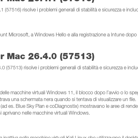
57516) risolve i problemi generali di stabilità e sicurezza e inclu
count Microsoft, a Windows Hello e alla registrazione a Intune do
er Mac 26.4.0 (57513)
(57513) risolve i problemi generali di stabilità e sicurezza e inclu
h delle macchine virtuali Windows 11, il blocco dopo l’avvio o lo 
rava una schermata nera quando si tentava di visualizzare un file.
 (ad es. Blue Sky Plan e coDiagnostix) mostravano le aree di ren
 si aprivano nelle macchine virtuali Windows.
inattiva nelle macchine virtuali Kali Linux che utilizzavano il deskt