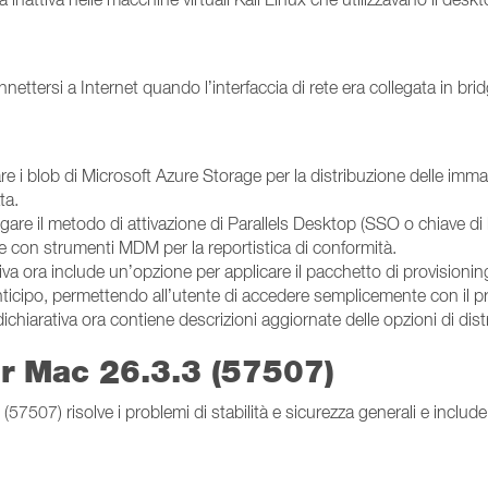
ttersi a Internet quando l’interfaccia di rete era collegata in brid
zare i blob di Microsoft Azure Storage per la distribuzione delle i
ta.
gare il metodo di attivazione di Parallels Desktop (SSO o chiave di 
e con strumenti MDM per la reportistica di conformità.
ativa ora include un’opzione per applicare il pacchetto di provisi
anticipo, permettendo all’utente di accedere semplicemente con il p
ichiarativa ora contiene descrizioni aggiornate delle opzioni di dis
er Mac 26.3.3 (57507)
7507) risolve i problemi di stabilità e sicurezza generali e include