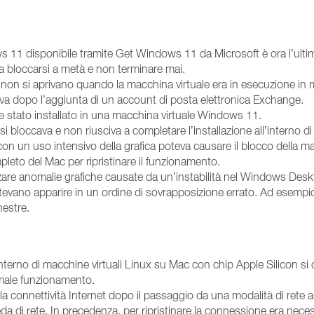
s 11 disponibile tramite Get Windows 11 da Microsoft è ora l’ulti
a bloccarsi a metà e non terminare mai.
l non si aprivano quando la macchina virtuale era in esecuzione in
ava dopo l’aggiunta di un account di posta elettronica Exchange.
e stato installato in una macchina virtuale Windows 11.
si bloccava e non riusciva a completare l’installazione all’interno
 con un uso intensivo della grafica poteva causare il blocco della 
pleto del Mac per ripristinare il funzionamento.
zzare anomalie grafiche causate da un’instabilità nel Windows D
otevano apparire in un ordine di sovrapposizione errato. Ad esempi
nestre.
l’interno di macchine virtuali Linux su Mac con chip Apple Silicon 
normale funzionamento.
la connettività Internet dopo il passaggio da una modalità di rete a
a di rete. In precedenza, per ripristinare la connessione era necess