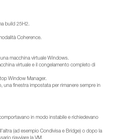
ma build 25H2.
 modalità Coherence.
 di una macchina virtuale Windows.
macchina virtuale e il congelamento completo di
esktop Window Manager.
o, una finestra impostata per rimanere sempre in
si comportavano in modo instabile e richiedevano
ll’altra (ad esempio Condivisa e Bridge) o dopo la
ario riavviare la VM.