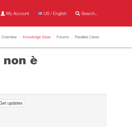
My Account
US / English
Overview
Knowledge Base
Forums
Parallels Cares
 non è
Get updates