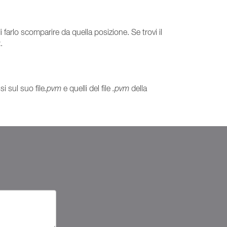
farlo scomparire da quella posizione. Se trovi il
t
.
i sul suo file
.pvm
e quelli del file
.pvm
della