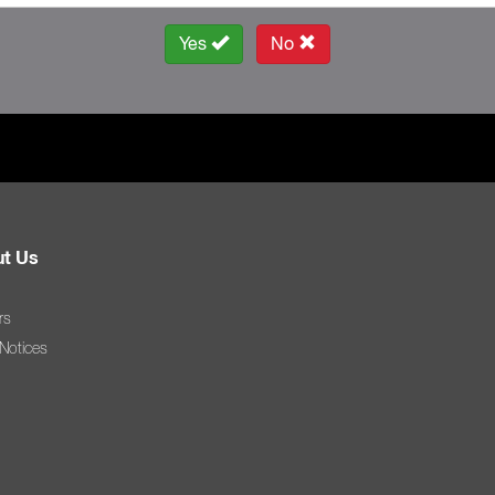
Yes
No
t Us
rs
 Notices