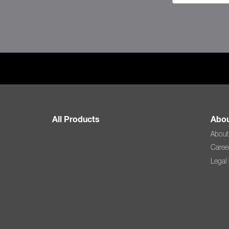
All Products
Abou
About
Caree
Legal