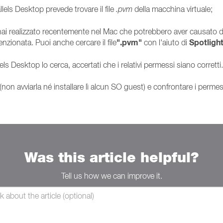
lels Desktop prevede trovare il file
.pvm
della macchina virtuale;
 hai realizzato recentemente nel Mac che potrebbero aver causato di 
".pvm"
Spotligh
enzionata. Puoi anche cercare il file
con l'aiuto di
els Desktop lo cerca, accertati che i relativi permessi siano corretti.
non avviarla né installare lì alcun SO guest) e confrontare i permess
Was this article helpful?
Tell us how we can improve it.