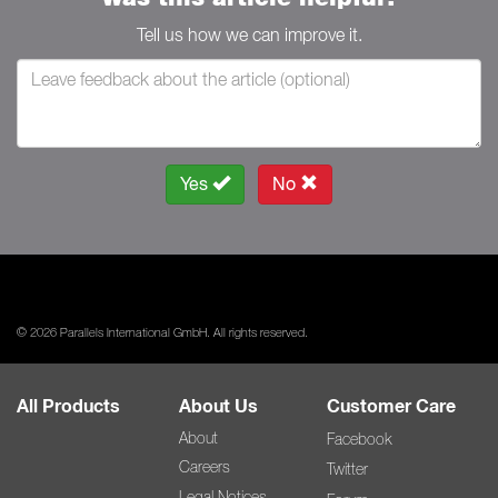
Tell us how we can improve it.
Yes
No
© 2026 Parallels International GmbH. All rights reserved.
All Products
About Us
Customer Care
About
Facebook
Careers
Twitter
Legal Notices