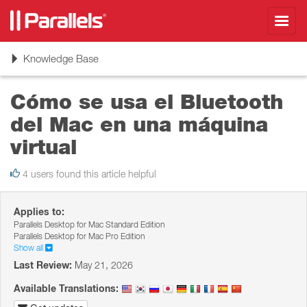
Toggl
navig
Toggle
Knowledge Base
navigation
Cómo se usa el Bluetooth
del Mac en una máquina
virtual
4 users found this article helpful
Applies to:
Parallels Desktop for Mac Standard Edition
Parallels Desktop for Mac Pro Edition
Show all
Last Review:
May 21, 2026
Available Translations: