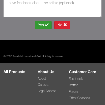
Yes
No
© 2026 Parallels International GmbH. All rights reserved.
All Products
About Us
Customer Care
About
Facebook
Careers
Twitter
Legal Notices
Forum
Other Channels