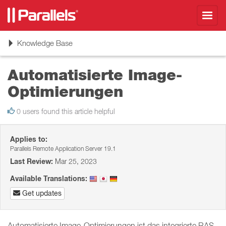
Toggl
navig
Toggle
Knowledge Base
navigation
Automatisierte Image-
Optimierungen
0 users found this article helpful
Applies to:
Parallels Remote Application Server 19.1
Last Review:
Mar 25, 2023
Available Translations:
Get updates
Automatisierte Image-Optimierungen ist das integrierte RAS-