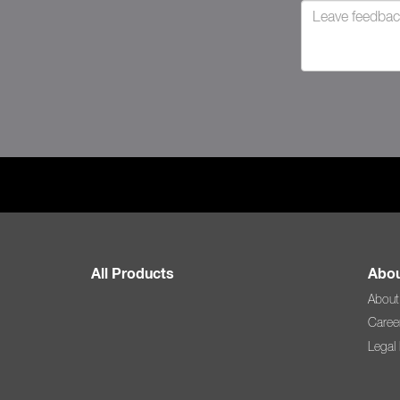
All Products
Abou
About
Caree
Legal