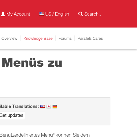
My Account
US / English
Overview
Knowledge Base
Forums
Parallels Cares
n Menüs zu
ilable Translations:
Get updates
h „Benutzerdefiniertes Menü“ können Sie dem