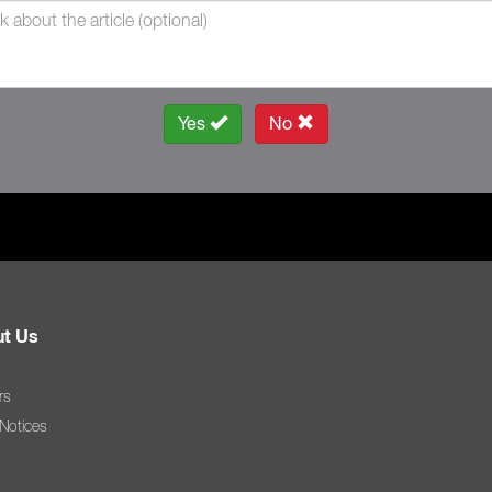
Yes
No
t Us
rs
 Notices