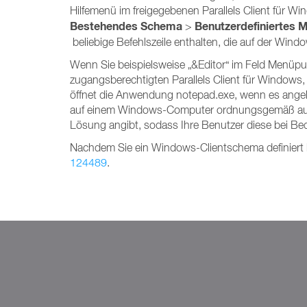
Hilfemenü im freigegebenen Parallels Client für W
Bestehendes Schema
Benutzerdefiniertes 
>
beliebige Befehlszeile enthalten, die auf der Wind
Wenn Sie beispielsweise „&Editor“ im Feld Menüpu
zugangsberechtigten Parallels Client für Windows, 
öffnet die Anwendung notepad.exe, wenn es angekl
auf einem Windows-Computer ordnungsgemäß ausge
Lösung angibt, sodass Ihre Benutzer diese bei Bed
Nachdem Sie ein Windows-Clientschema definiert ha
124489
.