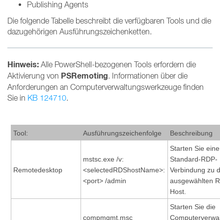
Publishing Agents
Die folgende Tabelle beschreibt die verfügbaren Tools und die
dazugehörigen Ausführungszeichenketten.
Hinweis:
Alle PowerShell-bezogenen Tools erfordern die
PSRemoting
Aktivierung von
. Informationen über die
Anforderungen an Computerverwaltungswerkzeuge finden
Sie in
KB 124710
.
Tool:
Ausführungszeichenfolge
Beschreibung
Starten Sie eine
mstsc.exe /v:
Standard-RDP-
Remotedesktop
<selectedRDShostName>:
Verbindung zu
<port> /admin
ausgewählten 
Host.
Starten Sie die
compmgmt.msc
Computerverwa