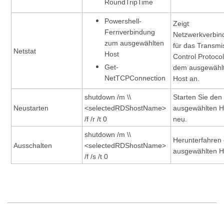
RoundTripTime
Powershell-
Zeigt
Fernverbindung
Netzwerkverbin
zum ausgewählten
für das Transmi
Netstat
Host
Control Protocol
Get-
dem ausgewähl
NetTCPConnection
Host an.
shutdown /m \\
Starten Sie den
Neustarten
<selectedRDShostName>
ausgewählten H
/f /r /t 0
neu.
shutdown /m \\
Herunterfahren
Ausschalten
<selectedRDShostName>
ausgewählten H
/f /s /t 0