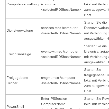
Computerverwaltung
/computer:
lokal mit Verbi
<selectedRDShostName>
zum ausgewähl
Host.
Starten Sie die
services.msc /computer:
Dienstverwaltun
Dienstverwaltung
<selectedRDShostName>
mit Verbindung
ausgewählten H
Starten Sie die
eventvwr.msc /computer:
Ereignisanzeige 
Ereignisanzeige
<selectedRDShostName>
mit Verbindung
ausgewählten H
Starten Sie
freigegebene O
Freigegebene
smgmt.msc /computer:
lokal mit Verbi
Ordner
<selectedRDShostName>
zum ausgewähl
Host.
Enter-PSSession –
Starten Sie Pow
ComputerName
lokal mit Verbi
PowerShell