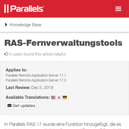
Toggl
navig
Toggle
Knowledge Base
navigation
RAS-Fernverwaltungstools
0 users found this article helpful
Applies to:
Parallels Remote Application Server 17.1
Parallels Remote Application Server 17.0
Last Review:
Dec 5, 2019
Available Translations:
Get updates
In Parallels RAS 17 wurde eine Funktion hinzugefügt, die es