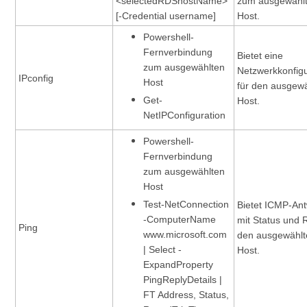
<selectedRDShostName>
zum ausgewähl
[-Credential username]
Host.
Powershell-
Fernverbindung
Bietet eine
zum ausgewählten
Netzwerkkonfigu
IPconfig
Host
für den ausgew
Get-
Host.
NetIPConfiguration
Powershell-
Fernverbindung
zum ausgewählten
Host
Test-NetConnection
Bietet ICMP-Ant
-ComputerName
mit Status und 
Ping
www.microsoft.com
den ausgewählt
| Select -
Host.
ExpandProperty
PingReplyDetails |
FT Address, Status,