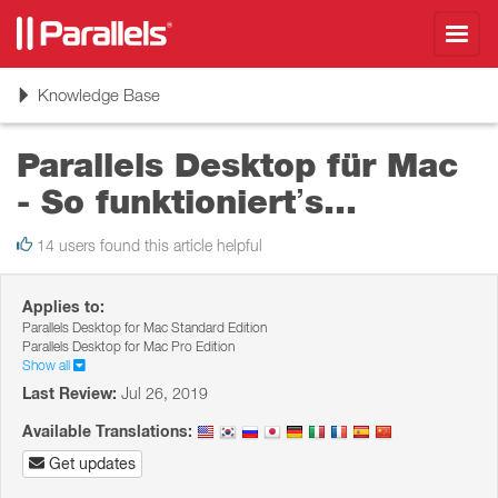
Toggl
navig
Toggle
Knowledge Base
navigation
Parallels Desktop für Mac
- So funktioniert’s...
14 users found this article helpful
Applies to:
Parallels Desktop for Mac Standard Edition
Parallels Desktop for Mac Pro Edition
Show all
Last Review:
Jul 26, 2019
Available Translations:
Get updates